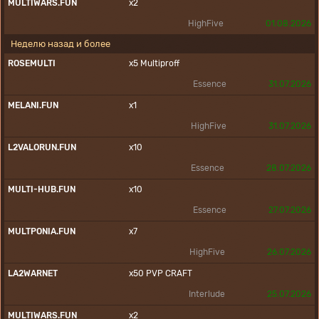
MULTIWARS.FUN
x2
HighFive
01.08.2026
Неделю назад и более
ROSEMULTI
x5
Multiproff
Essence
31.07.2026
MELANI.FUN
x1
HighFive
31.07.2026
L2VALORUN.FUN
x10
Essence
28.07.2026
MULTI-HUB.FUN
x10
Essence
27.07.2026
MULTPONIA.FUN
x7
HighFive
26.07.2026
LA2WARNET
x50
PVP
CRAFT
Interlude
25.07.2026
MULTIWARS.FUN
x2