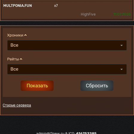
MULTPONIA.FUN
x7
HighFive
11.07.2026
Хроники
Все
Рейты
Все
Старые сервера
admin@l2new.ru
& ICQ:
416752285