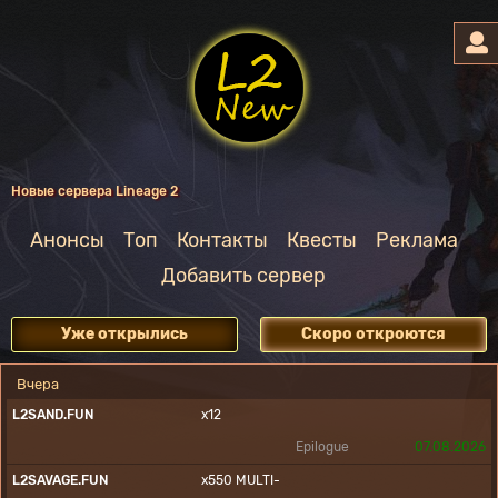
Новые сервера Lineage 2
Анонсы
Топ
Контакты
Квесты
Реклама
Добавить сервер
Уже открылись
Скоро откроются
Вчера
L2SAND.FUN
x12
Epilogue
07.08.2026
L2SAVAGE.FUN
x550
MULTI-