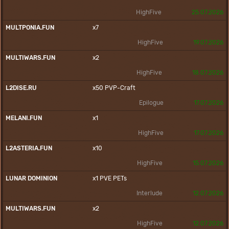
HighFive
25.07.2026
MULTPONIA.FUN
x7
HighFive
19.07.2026
MULTIWARS.FUN
x2
HighFive
18.07.2026
L2DISE.RU
x50
PVP-Craft
Epilogue
17.07.2026
MELANI.FUN
x1
HighFive
17.07.2026
L2ASTERIA.FUN
x10
HighFive
15.07.2026
LUNAR DOMINION
x1
PVE
PETs
Interlude
12.07.2026
MULTIWARS.FUN
x2
HighFive
12.07.2026