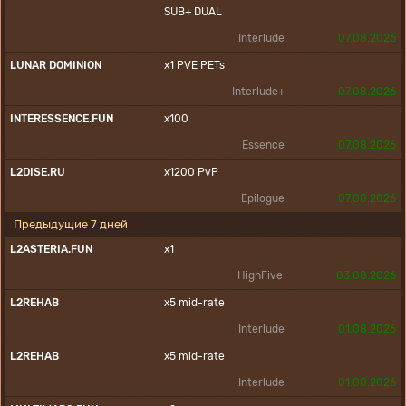
SUB+
DUAL
Interlude
07.08.2026
LUNAR DOMINION
x1
PVE
PETs
Interlude+
07.08.2026
INTERESSENCE.FUN
x100
Essence
07.08.2026
L2DISE.RU
x1200
PvP
Epilogue
07.08.2026
Предыдущие 7 дней
L2ASTERIA.FUN
x1
HighFive
03.08.2026
L2REHAB
x5
mid-rate
Interlude
01.08.2026
L2REHAB
x5
mid-rate
Interlude
01.08.2026