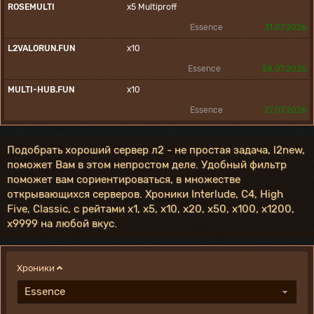
ROSEMULTI
x5
Multiproff
Essence
31.07.2026
L2VALORUN.FUN
x10
Essence
28.07.2026
MULTI-HUB.FUN
x10
Essence
27.07.2026
Подобрать хороший сервер л2 - не простая задача, l2new,
поможет Вам в этом непростом деле. Удобный фильтр
поможет вам сориентироваться, в множестве
открывающихся серверов. Хроники Interlude, C4, High
Five, Classic, с рейтами x1, x5, x10, x20, x50, x100, x1200,
x9999 на любой вкус.
Хроники
Essence