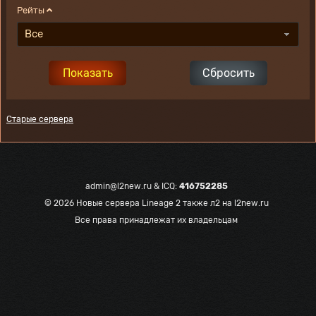
Рейты
Все
Старые сервера
admin@l2new.ru
& ICQ:
416752285
© 2026
Новые сервера Lineage 2 также л2 на l2new.ru
Все права принадлежат их владельцам