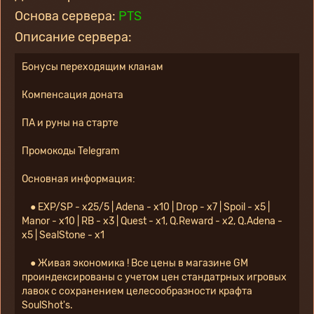
Основа сервера:
PTS
Описание сервера:
Бонусы переходящим кланам
Компенсация доната
ПА и руны на старте
Промокоды Telegram
Основная информация:
    ● EXP/SP - x25/5 | Adena - x10 | Drop - x7 | Spoil - x5 | 
Manor - x10 | RB - x3 | Quest - x1, Q.Reward - x2, Q.Adena - 
x5 | SealStone - x1
    ● Живая экономика ! Все цены в магазине GM 
проиндексированы с учетом цен стандатрных игровых 
лавок с сохранением целесообразности крафта 
SoulShot's.