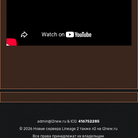
admin@l2new.ru
& ICQ:
416752285
© 2026
Новые сервера Lineage 2 также л2 на l2new.ru
Все права принадлежат их владельцам