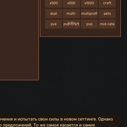
x500
x550
x1200
craft
dual
multi-
multiproff
pets
sub+
pve
pvp-craft
pvp
mid-rate
чения и испытать свои силы в новом сеттинге. Однако
 предложений. То же самое касается и самих