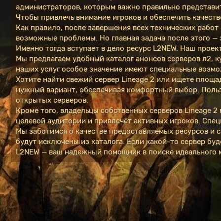
администраторов, которым важно правильно представи
Чтобы привлечь внимание игроков и обеспечить качеств
Как правило, после завершения всех технических работ
возможные проблемы. Но главная задача после этого —
Именно тогда вступает в дело ресурс L2NEW. Наш проек
Мы предлагаем удобный каталог анонсов серверов л2, к
наших услуг особое значение имеют специальные возмож
Хотите найти свежий сервер Lineage 2 или ищете площ
нужный вариант, обеспечивая комфортный выбор. Пользо
открытых серверов.
Кроме того, владельцы собственных серверов Lineage 2
целевой аудитории и привлечёт активных игроков. Спец
Мы заботимся о качестве предоставляемых ресурсов и 
будут исключены из каталога. Если какой-то сервер бу
L2NEW — ваш надежный помощник в поиске идеального мир