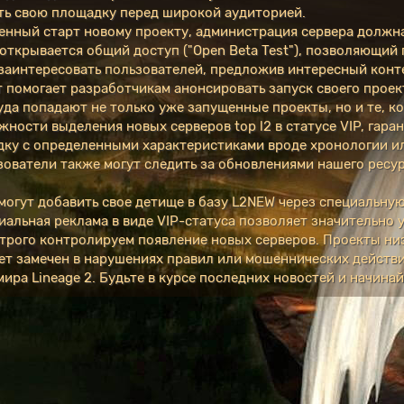
ть свою площадку перед широкой аудиторией.
енный старт новому проекту, администрация сервера должна
 открывается общий доступ ("Open Beta Test"), позволяющий
 заинтересовать пользователей, предложив интересный конт
т помогает разработчикам анонсировать запуск своего проек
уда попадают не только уже запущенные проекты, но и те, 
ности выделения новых серверов top l2 в статусе VIP, гар
адку с определенными характеристиками вроде хронологии 
ватели также могут следить за обновлениями нашего ресурс
 могут добавить свое детище в базу L2NEW через специальну
иальная реклама в виде VIP-статуса позволяет значительно 
строго контролируем появление новых серверов. Проекты ни
дет замечен в нарушениях правил или мошеннических действи
а Lineage 2. Будьте в курсе последних новостей и начинайт