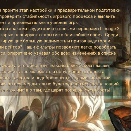
 пройти этап настройки и предварительной подготовки.
 проверить стабильность игрового процесса и выявить
ент и привлекательные условия игры.
та и знакомит аудиторию с новыми серверами Lineage 2.
которые планируют открытие в ближайшее время. Среди
антирующие большую видимость и приток аудитории.
или рейтов? Наши фильтры позволяют легко подобрать
а, оперативно узнавая обо всех изменениях в списке
ю форму. Это обеспечит максимальный охват вашей
увеличить посещаемость и популярность проекта.
зкого качества и недобросовестные администрации
ях, он незамедлительно будет удалён без компенсаций.
е игру именно там, где царят порядок и честность!