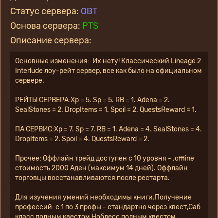
Статус сервера:
OBT
Основа сервера:
PTS
Описание сервера:
Основные изменения:  Их нету! Классический Lineage 2 
Interlude лоу-рейт сервер, все как было на официальном 
сервере.
РЕЙТЫ СЕРВЕРА:Xp = 5. Sp = 5. RB = 1. Adena = 2. 
SealStones = 2. DropItems = 1. Spoil = 2. QuestsReward = 1.
ПА СЕРВИС:Xp = 7. Sp = 7. RB = 1. Adena = 4. SealStones = 4. 
DropItems = 2. Spoil = 4. QuestsReward = 2.
Прочее: Оффлайн трейд доступен с 10 уровня - .offline 
стоимость 2000 Аден (максимум 14 дней). Оффлайн 
торговцы восстанавливаются после рестарта. 
Для изучения умений необходимы книги.Получение 
профессий: с 1 по 3 профы - стандартно через квест,Саб 
класс полным квестом,Ноблесс полным квестом.