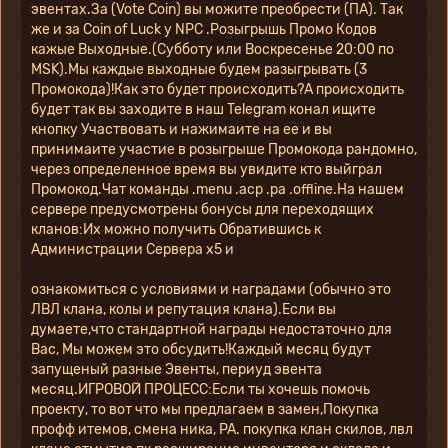
эвентах.За (Vote Coin) вы можите преобрести (ПА). Так 
же и за Coin of Luck у NPC .Розыгрышь Промо Кодов 
кажые Выходные.(Субботу или Воскресенье 20:00 по 
МSK).Мы каждые выходные будем разыгрывать (3 
Промокода)!Как это будет происходить?А происходить 
будет так вы заходите в наш Telegram конал ищите 
кнопку Участвовать и нажимаите на ее и вы 
принимаите участие в розыгрыше Промокода рандомно, 
через определенное время вы увидите кто выйграл 
Промокод.Чат команды .menu .acp .pa .offline.На нашем 
сервере предусмотрены бонусы для переходящих 
кланов:Их можно получить Обратившись к 
Администрации Сервера х5 и 
ознакомиться с условиями и наградами (обычно это 
ЛВЛ клана, колы и репутация клана).Если вы 
думаете,что стандартной награды недостаточно для 
Вас, Мы можем это обсудить!Каждый месяц будут 
запущеный разные Эвенты, периуд эвента 
месяц.ИГРОВОЙ ПРОЦЕСС:Если ты хочешь помочь 
проекту, то вот что мы предлагаем в замен,Покупка 
профф итемов, смена ника, PA. покупка клан скилов, лвл 