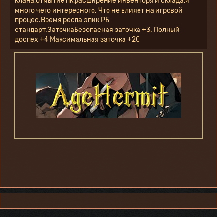
клана,отмытие пк,расширение инвенторя и склада,и 
много чего интересного. Что не влияет на игровой 
процес.Время респа эпик РБ 
стандарт.ЗаточкаБезопасная заточка +3. Полный 
доспех +4 Максимальная заточка +20