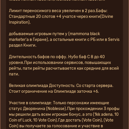
Лимит переносимого веса увеличен в 2 раз.Бафы: 
Стандартные 20 слотов +4 учатся через книги(Divine 
Inspiration),
добываемые игровым путем у (mammona black 
marketer'a в Гиране), а остальные книги с РБ или в Servis 
раздел Книги.
Длительность бафов по оффу. Нубо баф C 8 до 40 
уровня.При использовании сервисов, повышающих 
рейты, пати рейты расчитывается как средние для всей 
пати.
Великая олимпиада Доступность: Со старта сервера. 
Стоит ограничение на Олимпиаде заточка +6.
Участие в олимпиаде: Только персонажи имеющие 
статус Дворянина (Noblesse).При прохождении 3 профы 
мы решили дать всем игрокам бонус, а это (1kk adena, 10 
Coin of Luck, 10 Vote Coin).Где достать (Vote Coin), (Vote 
Coin) вы получаете за голосование и участвие в 